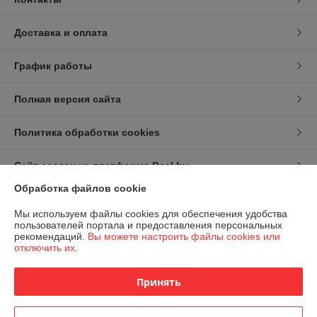
Доставка и оплата
График работы
Полная версия сайта
Политика обработки cookies
Сайт создан на платформе Deal.by
Обработка файлов cookie
Информация для покупателя
Мы используем файлы cookies для обеспечения удобства
пользователей портала и предоставления персональных
Индивидуальный предприниматель:
ИП Карпов Игорь Васильевич
рекомендаций.
Вы можете настроить файлы cookies или
г.Минск,ул.Рафиева,88-36
отключить их.
Регистрационный номер ЕГР: 192693248
Принять
УНП: 192693248
Регистрационный орган: Минским горисполком