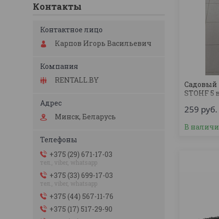
Контакты
Карпов Игорь Васильевич
RENTALL.BY
Садовый 
STOHF 5 в
259
руб.
Минск, Беларусь
В налич
+375 (29) 671-17-03
тел., viber, whatsapp
+375 (33) 699-17-03
тел., viber, whatsapp
+375 (44) 567-11-76
+375 (17) 517-29-90