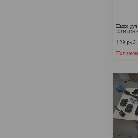
Пила руч
WINZOR H
+ЗУ+Кейс
129
руб.
Под зака