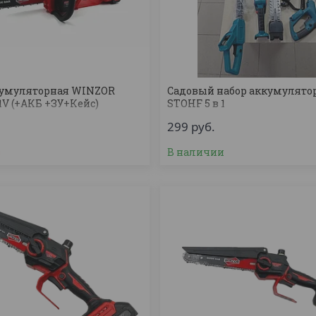
кумуляторная WINZOR
Садовый набор аккумулят
1V (+АКБ +ЗУ+Кейс)
STOHF 5 в 1
299
руб.
з
В наличии