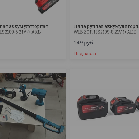
ная аккумуляторная
Пила ручная аккумуляторн
S2109-6 21V (+АКБ
WINZOR HS2109-8 21V (+АКБ
)
+ЗУ+Кейс)
149
руб.
з
Под заказ