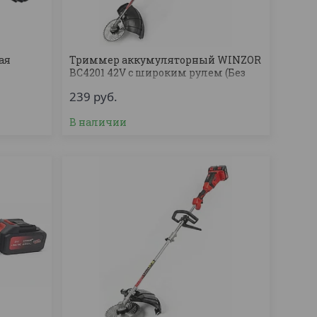
ая
Триммер аккумуляторный WINZOR
BC4201 42V с широким рулем (Без
АКБ и ЗУ)
239
руб.
В наличии