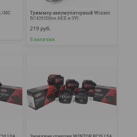
 /10C
Триммер аккумуляторный Winzor
BC4201S(без АКБ и ЗУ)
219
руб.
В наличии
10 1,0A
Зарядная станция WINZOR PC15 1,5A