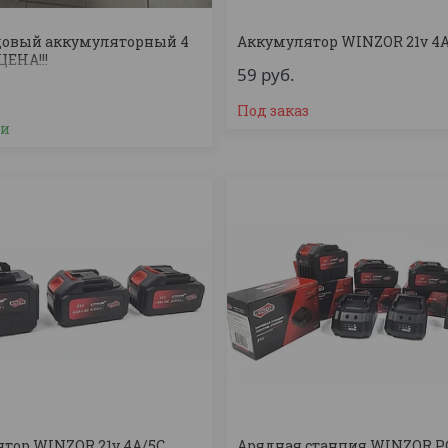
довый аккумуляторный 4
Аккумулятор WINZOR 21v 4A
ЦЕНА!!!
59
руб.
Под заказ
ии
тор WINZOR 21v 4A/5C
Арядная станция WINZOR PC