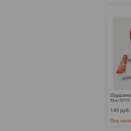
Поршнева
Mac SP25
149
руб.
Под зака