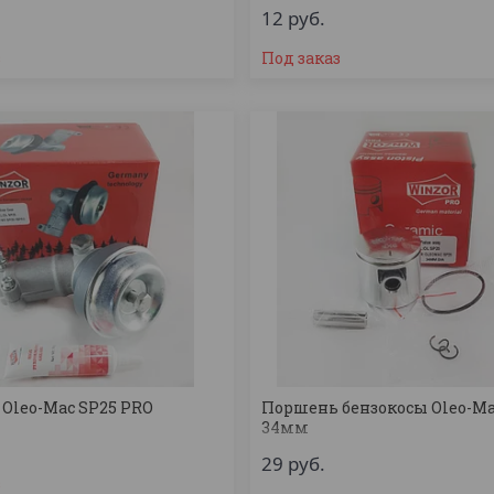
12
руб.
з
Под заказ
 Oleo-Mac SP25 PRO
Поршень бензокосы Oleo-Ma
34мм
29
руб.
з