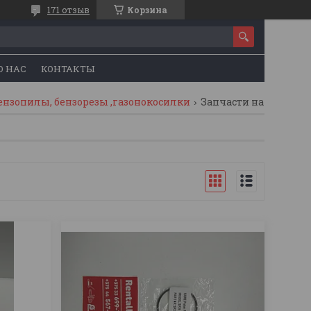
171 отзыв
Корзина
О НАС
КОНТАКТЫ
ензопилы, бензорезы ,газонокосилки
Запчасти на мотокосу oleo-mac sparta 25