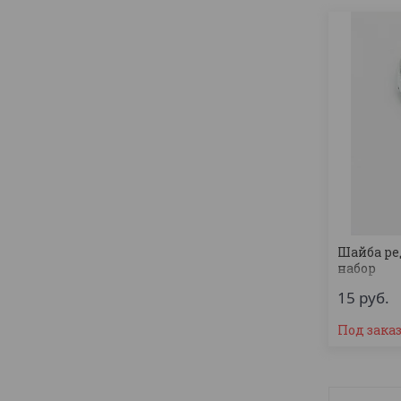
Шайба ре
набор
15
руб.
Под зака