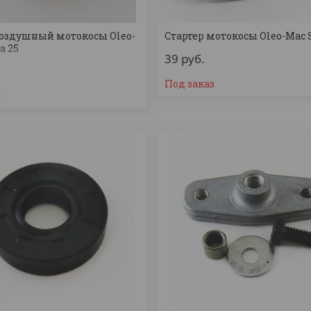
оздушный мотокосы Oleo-
Стартер мотокосы Oleo-Mac S
a 25
39
руб.
Под заказ
з