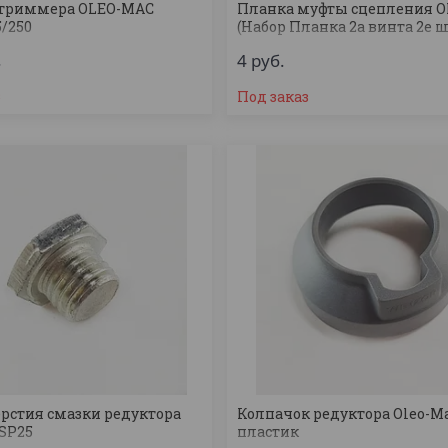
 триммера OLEO-MAC
Планка муфты сцепления 
5/250
(Набор Планка 2а винта 2е 
втулки)
.
4
руб.
з
Под заказ
ерстия смазки редуктора
Колпачок редуктора Oleo-M
 SP25
пластик