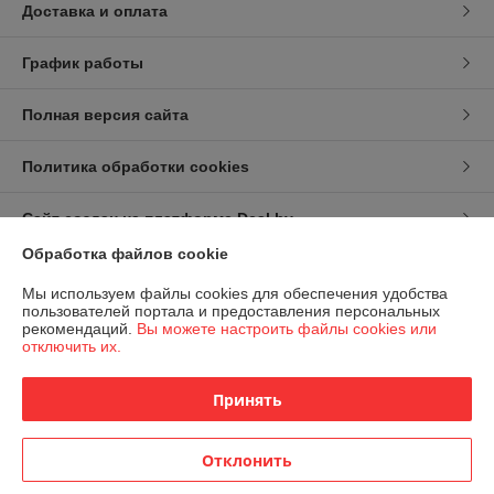
Доставка и оплата
График работы
Полная версия сайта
Политика обработки cookies
Сайт создан на платформе Deal.by
Обработка файлов cookie
Информация для покупателя
Мы используем файлы cookies для обеспечения удобства
пользователей портала и предоставления персональных
Индивидуальный предприниматель:
ИП Карпов Игорь Васильевич
рекомендаций.
Вы можете настроить файлы cookies или
г.Минск,ул.Рафиева,88-36
отключить их.
Регистрационный номер ЕГР: 192693248
Принять
УНП: 192693248
Регистрационный орган: Минским горисполком
Отклонить
Дата регистрации компании: 19.08.2016