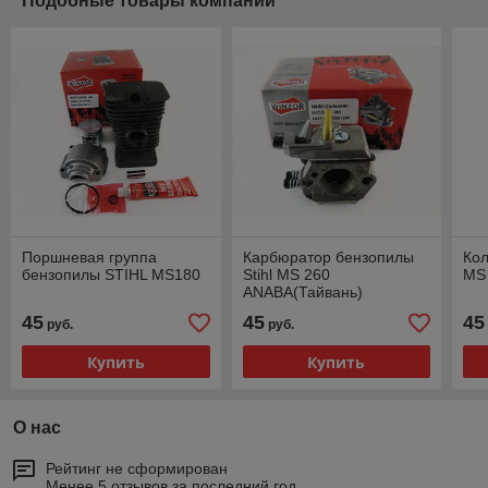
Подобные товары компании
Поршневая группа
Карбюратор бензопилы
Кол
бензопилы STIHL MS180
Stihl MS 260
MS
ANABA(Тайвань)
45
45
45
руб.
руб.
Купить
Купить
О нас
Рейтинг не сформирован
Менее 5 отзывов за последний год