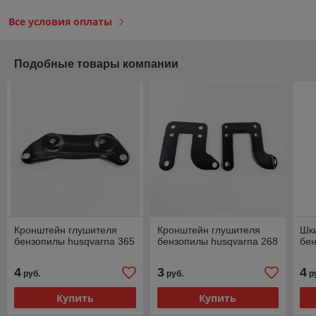
Все условия оплаты
Подобные товары компании
Кронштейн глушителя
Кронштейн глушителя
Шки
бензопилы husqvarna 365
бензопилы husqvarna 268
бен
4
3
4
руб.
руб.
р
Купить
Купить