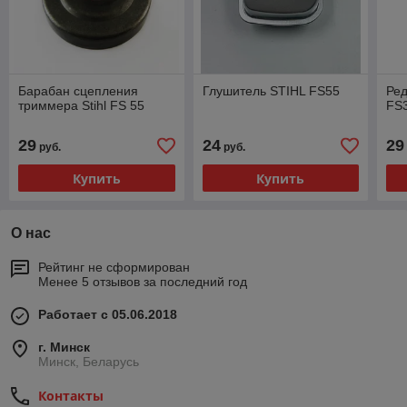
Барабан сцепления
Глушитель STIHL FS55
Ред
триммера Stihl FS 55
FS
29
24
29
руб.
руб.
Купить
Купить
О нас
Рейтинг не сформирован
Менее 5 отзывов за последний год
Работает с 05.06.2018
г. Минск
Минск, Беларусь
Контакты