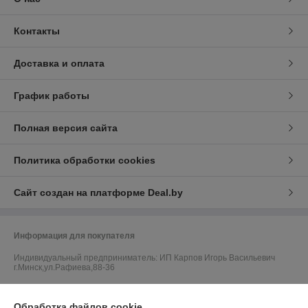
Контакты
Доставка и оплата
График работы
Полная версия сайта
Политика обработки cookies
Сайт создан на платформе Deal.by
Информация для покупателя
Индивидуальный предприниматель:
ИП Карпов Игорь Васильевич
г.Минск,ул.Рафиева,88-36
Регистрационный номер ЕГР: 192693248
Обработка файлов cookie