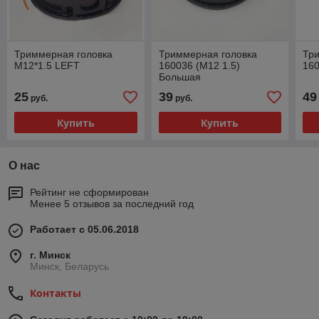
Триммерная головка
Триммерная головка
Тр
M12*1.5 LEFT
160036 (M12 1.5)
160
Большая
25
39
49
руб.
руб.
Купить
Купить
О нас
Рейтинг не сформирован
Менее 5 отзывов за последний год
Работает с 05.06.2018
г. Минск
Минск, Беларусь
Контакты