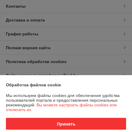
Контакты
Доставка и оплата
График работы
Полная версия сайта
Политика обработки cookies
Сайт создан на платформе Deal.by
Обработка файлов cookie
Информация для покупателя
Мы используем файлы cookies для обеспечения удобства
пользователей портала и предоставления персональных
Индивидуальный предприниматель:
ИП Карпов Игорь Васильевич
рекомендаций.
Вы можете настроить файлы cookies или
г.Минск,ул.Рафиева,88-36
отключить их.
Регистрационный номер ЕГР: 192693248
Принять
УНП: 192693248