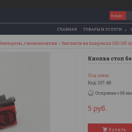
ГЛАВНАЯ
ТОВАРЫ И УСЛУГИ
бензорезы ,газонокосилки
Запчасти на husqvarna 130/135-m
Кнопка стоп б
Под заказ
Код:
137-48
Отправка с 08 ав
5
руб.
Купить