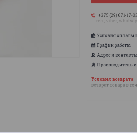
+375 (29) 671-17-0
тел., viber, whatsa
Условия оплаты 
График работы
Адрес и контакт
Производитель и
возврат товара в те