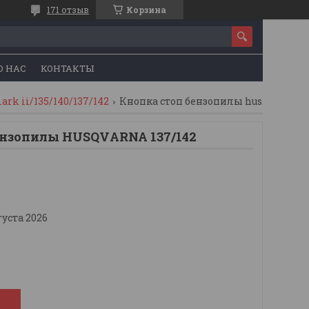
171 отзыв
Корзина
О НАС
КОНТАКТЫ
ark ii/135/140/137/142
Кнопка стоп бензопилы husqvаrna 137/142
ензопилы HUSQVАRNA 137/142
густа 2026