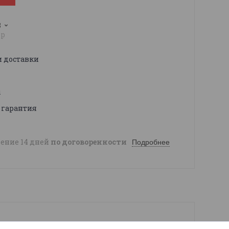
3
pp
и доставки
ы
 гарантия
чение 14 дней
по договоренности
Подробнее