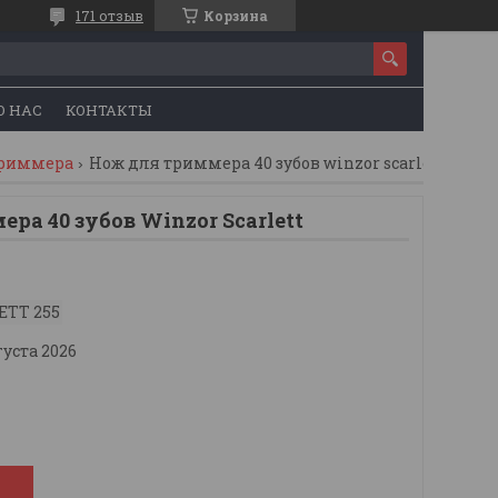
171 отзыв
Корзина
О НАС
КОНТАКТЫ
триммера
Нож для триммера 40 зубов winzor scarlett
ра 40 зубов Winzor Scarlett
ETT 255
густа 2026