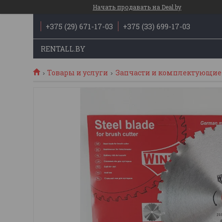
Начать продавать на Deal.by
+375 (29) 671-17-03
+375 (33) 699-17-03
RENTALL.BY
Товары и услуги
Запчасти и комплектующие