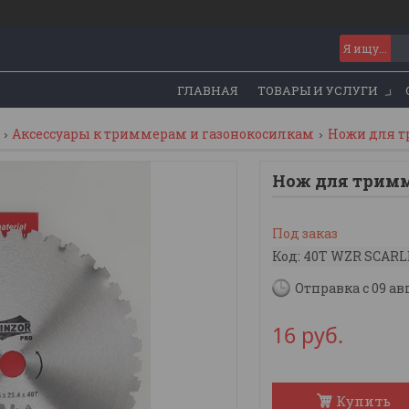
ГЛАВНАЯ
ТОВАРЫ И УСЛУГИ
Аксессуары к триммерам и газонокосилкам
Ножи для 
Нож для тримме
Под заказ
Код:
40T WZR SCARL
Отправка с 09 ав
16
руб.
Купить