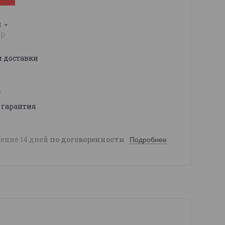
3
pp
и доставки
ы
 гарантия
чение 14 дней
по договоренности
Подробнее