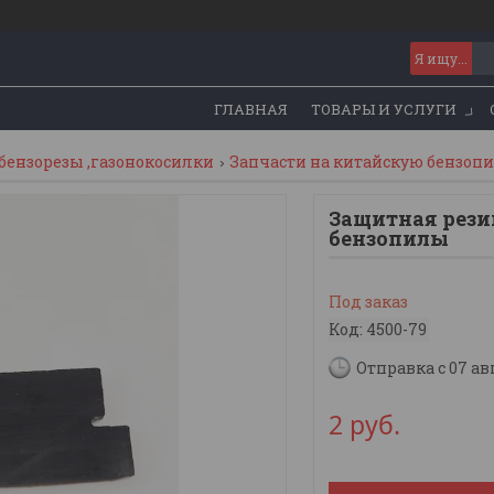
ГЛАВНАЯ
ТОВАРЫ И УСЛУГИ
бензорезы ,газонокосилки
Запчасти на китайскую бензопил
Защитная рези
бензопилы
Под заказ
Код:
4500-79
Отправка с 07 ав
2
руб.