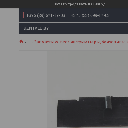
Начать продавать на Deal.by
+375 (29) 671-17-03
+375 (33) 699-17-03
RENTALL.BY
...
Запчасти winzor на триммеры, бензопилы, 