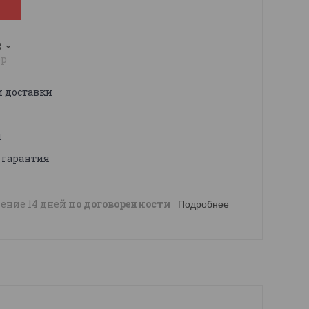
3
pp
и доставки
ы
 гарантия
чение 14 дней
по договоренности
Подробнее