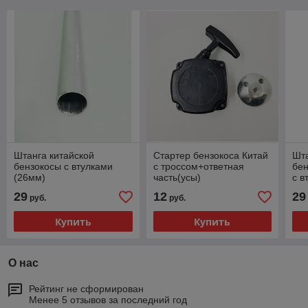
Штанга китайской
Стартер бензокоса Китай
Шта
бензокосы с втулками
с троссом+ответная
бен
(26мм)
часть(усы)
с в
28
29
12
29
руб.
руб.
Купить
Купить
О нас
Рейтинг не сформирован
Менее 5 отзывов за последний год