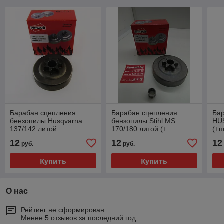
Барабан сцепления
Барабан сцепления
Ба
бензопилы Husqvarna
бензопилы Stihl MS
HU
137/142 литой
170/180 литой (+
(+п
(+подшипник)
подшипник)
12
12
12
руб.
руб.
Купить
Купить
О нас
Рейтинг не сформирован
Менее 5 отзывов за последний год