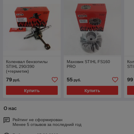
Коленвал бензопилы
Маховик STIHL FS160
Ко
STIHL 290/390
PRO
ST
(+герметик)
79
55
99
руб.
руб.
Купить
Купить
О нас
Рейтинг не сформирован
Менее 5 отзывов за последний год