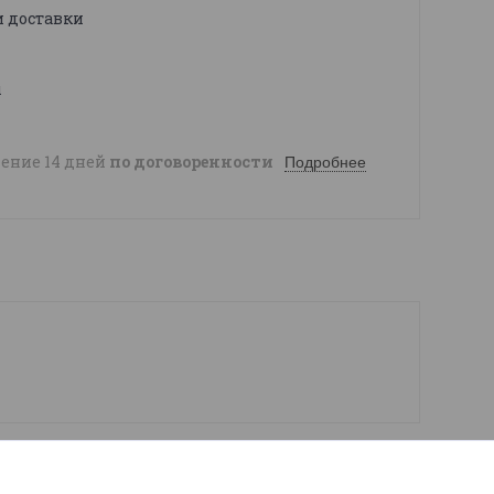
и доставки
ы
чение 14 дней
по договоренности
Подробнее