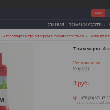
ГЛАВНАЯ
ТОВАРЫ И УСЛУГИ
Аксессуары к триммерам и газонокосилкам
Леска для 
Триммерный ко
Нет в наличии
Код:
2867
3
руб.
+375 (29) 671-17-0
тел., viber, whatsa