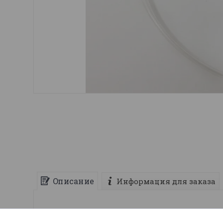
Описание
Информация для заказа
Шланг топливный для триммера HUSQVARNA 125