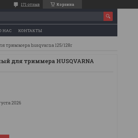
171 отзыв
Корзина
О НАС
КОНТАКТЫ
я триммера husqvarna 125/128r
ный для триммера HUSQVARNA
густа 2026