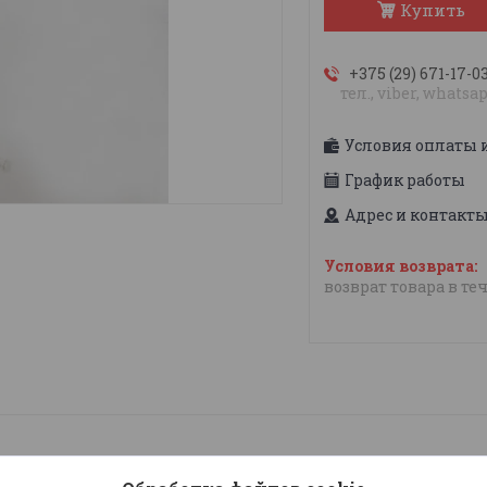
Купить
+375 (29) 671-17-0
тел., viber, whatsa
Условия оплаты 
График работы
Адрес и контакт
возврат товара в те
/128R.