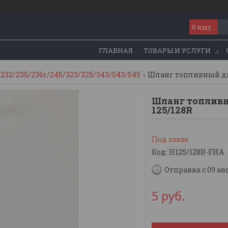
ГЛАВНАЯ
ТОВАРЫ И УСЛУГИ
232/235/236r/245/323/325/343/543/545
Шланг топливный дл
Шланг топлив
125/128R
Под заказ
Код:
H125/128R-FHA
Отправка с 09 ав
5
руб.