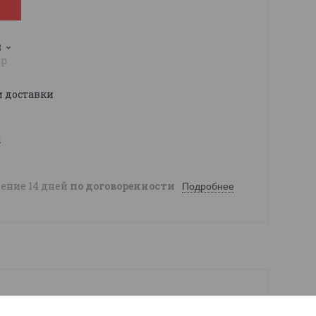
3
pp
и доставки
ы
чение 14 дней
по договоренности
Подробнее