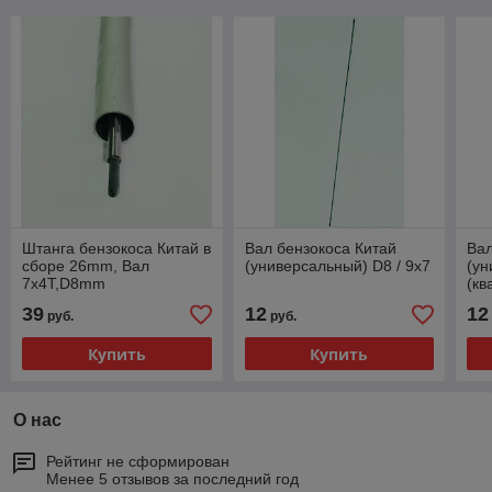
Штанга бензокоса Китай в
Вал бензокоса Китай
Вал
сборе 26mm, Вал
(универсальный) D8 / 9х7
(ун
7x4T,D8mm
(кв
39
12
12
руб.
руб.
Купить
Купить
О нас
Рейтинг не сформирован
Менее 5 отзывов за последний год