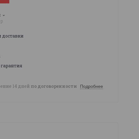
3
pp
и доставки
ы
 гарантия
чение 14 дней
по договоренности
Подробнее