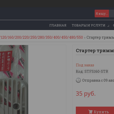
ГЛАВНАЯ
ТОВАРЫ И УСЛУГИ
/120/160/200/220/250/280/350/400/450/480/550
Стартер тримме
Стартер тримме
Под заказ
Код:
STFS160-STR
Отправка с 09 ав
35
руб.
Купить