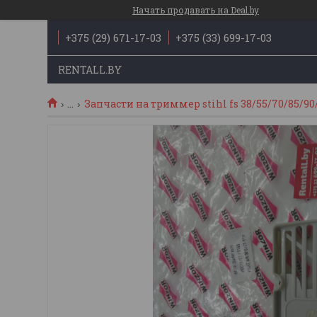
Начать продавать на Deal.by
+375 (29) 671-17-03
+375 (33) 699-17-03
RENTALL.BY
...
Запчасти на триммер stihl fs 38/55/70/85/90