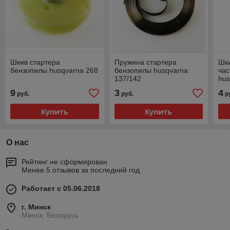
Шкив стартера
Пружина стартера
Шки
бензопилы husqvarna 268
бензопилы husqvarna
час
137/142
hus
9
3
4
руб.
руб.
р
Купить
Купить
О нас
Рейтинг не сформирован
Менее 5 отзывов за последний год
Работает с 05.06.2018
г. Минск
Минск, Беларусь