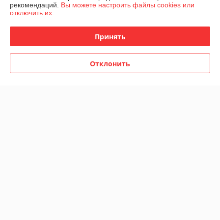
рекомендаций.
Вы можете настроить файлы cookies или
О нас
отключить их.
Контакты
Принять
Доставка и оплата
Отклонить
График работы
Полная версия сайта
Политика обработки cookies
Сайт создан на платформе Deal.by
Информация для покупателя
Индивидуальный предприниматель:
ИП Карпов Игорь Васильевич
г.Минск,ул.Рафиева,88-36
Регистрационный номер ЕГР: 192693248