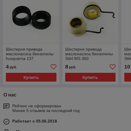
Шестерня привода
Шестерня привода
Ше
маслонасоса бензопилы
маслонасоса бензопилы
ма
husqvarna 137
Stihl MS 360
Sti
4
8
10
руб.
руб.
Купить
Купить
О нас
Рейтинг не сформирован
Менее 5 отзывов за последний год
Работает с 05.06.2018