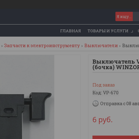
ГЛАВНАЯ
ТОВАРЫ И УСЛУГИ
Запчасти к электроинструменту
Выключатели
Выключ
Выключатель V
(бочка) WINZO
Под заказ
Код:
VP-670
Отправка с 08 ав
6
руб.