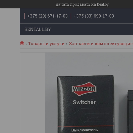
Начать продавать на Deal.by
+375 (29) 671-17-03
+375 (33) 699-17-03
RENTALL.BY
Товары и услуги
Запчасти и комплектующие