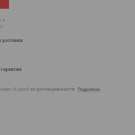
3
pp
и доставки
ы
 гарантия
чение 14 дней
по договоренности
Подробнее