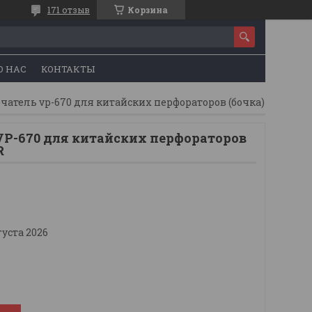
171 отзыв
Корзина
О НАС
КОНТАКТЫ
атель vp-670 для китайских перфораторов (бочка) winzor
P-670 для китайских перфораторов
R
густа 2026