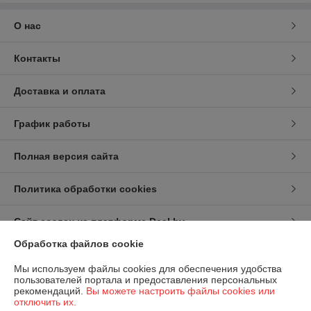
О нас
Контакты
Доставка и оплата
График работы
Полная версия сайта
Политика обработки cookies
Сайт создан на платформе Deal.by
Обработка файлов cookie
Информация для покупателя
Мы используем файлы cookies для обеспечения удобства
пользователей портала и предоставления персональных
Индивидуальный предприниматель:
ИП Карпов Игорь Васильевич
рекомендаций.
Вы можете настроить файлы cookies или
г.Минск,ул.Рафиева,88-36
отключить их.