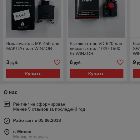
Выключатель MK-455 для
Выключатель VD-620 для
Вы
MAKITA пила WINZOR
дисковых пил 1020-1500
SP
Вт WINZOR
WI
3
6
9
руб.
руб.
р
Купить
Купить
О нас
Рейтинг не сформирован
Менее 5 отзывов за последний год
Работает с 05.06.2018
г. Минск
Минск, Беларусь